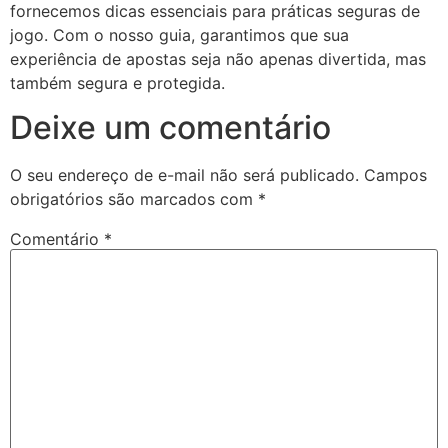
fornecemos dicas essenciais para práticas seguras de
jogo. Com o nosso guia, garantimos que sua
experiência de apostas seja não apenas divertida, mas
também segura e protegida.
Deixe um comentário
O seu endereço de e-mail não será publicado.
Campos
obrigatórios são marcados com
*
Comentário
*