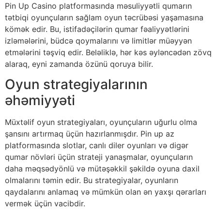
Pin Up Casino platformasında məsuliyyətli qumarın
tətbiqi oyunçuların sağlam oyun təcrübəsi yaşamasına
kömək edir. Bu, istifadəçilərin qumar fəaliyyətlərini
izləmələrini, büdcə qoymalarını və limitlər müəyyən
etmələrini təşviq edir. Beləliklə, hər kəs əyləncədən zövq
alaraq, eyni zamanda özünü qoruya bilir.
Oyun strategiyalarının
əhəmiyyəti
Müxtəlif oyun strategiyaları, oyunçuların uğurlu olma
şansını artırmaq üçün hazırlanmışdır. Pin up az
platformasında slotlar, canlı diler oyunları və digər
qumar növləri üçün strateji yanaşmalar, oyunçuların
daha məqsədyönlü və mütəşəkkil şəkildə oyuna daxil
olmalarını təmin edir. Bu strategiyalar, oyunların
qaydalarını anlamaq və mümkün olan ən yaxşı qərarları
vermək üçün vacibdir.