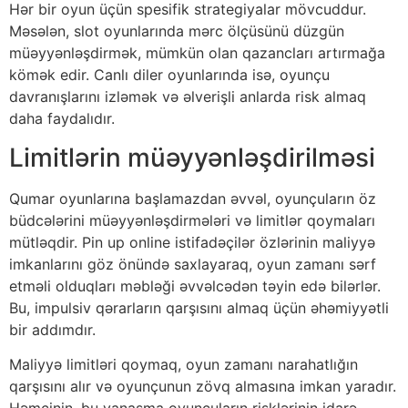
Hər bir oyun üçün spesifik strategiyalar mövcuddur.
Məsələn, slot oyunlarında mərc ölçüsünü düzgün
müəyyənləşdirmək, mümkün olan qazancları artırmağa
kömək edir. Canlı diler oyunlarında isə, oyunçu
davranışlarını izləmək və əlverişli anlarda risk almaq
daha faydalıdır.
Limitlərin müəyyənləşdirilməsi
Qumar oyunlarına başlamazdan əvvəl, oyunçuların öz
büdcələrini müəyyənləşdirmələri və limitlər qoymaları
mütləqdir. Pin up online istifadəçilər özlərinin maliyyə
imkanlarını göz önündə saxlayaraq, oyun zamanı sərf
etməli olduqları məbləği əvvəlcədən təyin edə bilərlər.
Bu, impulsiv qərarların qarşısını almaq üçün əhəmiyyətli
bir addımdır.
Maliyyə limitləri qoymaq, oyun zamanı narahatlığın
qarşısını alır və oyunçunun zövq almasına imkan yaradır.