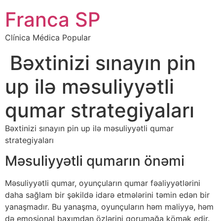
Ir
Franca SP
para
o
Clínica Médica Popular
conteúdo
Bəxtinizi sınayın pin
up ilə məsuliyyətli
qumar strategiyaları
Bəxtinizi sınayın pin up ilə məsuliyyətli qumar
strategiyaları
Məsuliyyətli qumarın önəmi
Məsuliyyətli qumar, oyunçuların qumar fəaliyyətlərini
daha sağlam bir şəkildə idarə etmələrini təmin edən bir
yanaşmadır. Bu yanaşma, oyunçuların həm maliyyə, həm
də emosional baxımdan özlərini qorumağa kömək edir.