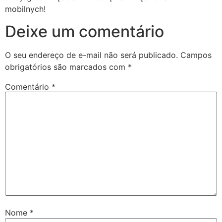
mobilnych!
Deixe um comentário
O seu endereço de e-mail não será publicado.
Campos
obrigatórios são marcados com
*
Comentário
*
Nome
*