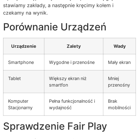
stawiamy zakłady, a następnie kręcimy kołem i
czekamy na wynik.
Porównanie Urządzeń
Urządzenie
Zalety
Wady
Smartphone
Wygodne i przenośne
Mały ekran
Tablet
Większy ekran niż
Mniej
smartfon
przenośny
Komputer
Pełna funkcjonalność i
Brak
Stacjonarny
wydajność
mobilności
Sprawdzenie Fair Play