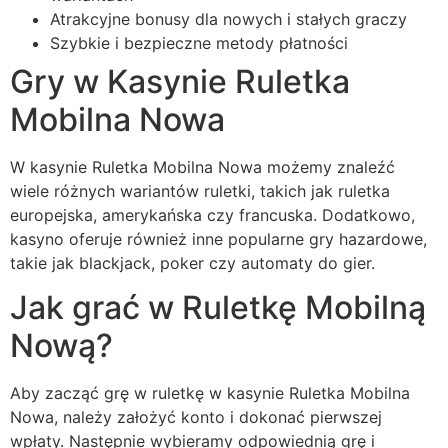
Atrakcyjne bonusy dla nowych i stałych graczy
Szybkie i bezpieczne metody płatności
Gry w Kasynie Ruletka
Mobilna Nowa
W kasynie Ruletka Mobilna Nowa możemy znaleźć
wiele różnych wariantów ruletki, takich jak ruletka
europejska, amerykańska czy francuska. Dodatkowo,
kasyno oferuje również inne popularne gry hazardowe,
takie jak blackjack, poker czy automaty do gier.
Jak grać w Ruletkę Mobilną
Nową?
Aby zacząć grę w ruletkę w kasynie Ruletka Mobilna
Nowa, należy założyć konto i dokonać pierwszej
wpłaty. Następnie wybieramy odpowiednią grę i