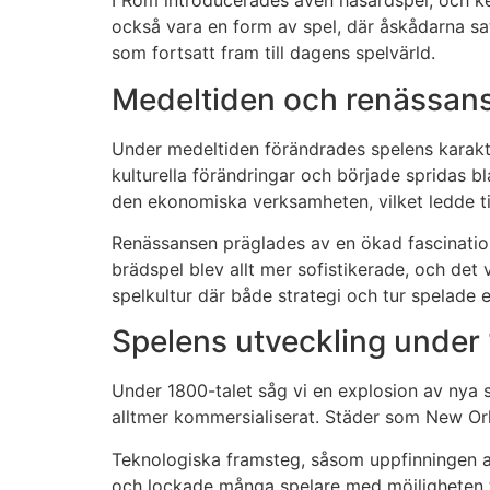
I Rom introducerades även hasardspel, och ke
också vara en form av spel, där åskådarna sa
som fortsatt fram till dagens spelvärld.
Medeltiden och renässan
Under medeltiden förändrades spelens karaktä
kulturella förändringar och började spridas b
den ekonomiska verksamheten, vilket ledde til
Renässansen präglades av en ökad fascination
brädspel blev allt mer sofistikerade, och det
spelkultur där både strategi och tur spelade en
Spelens utveckling under 
Under 1800-talet såg vi en explosion av nya s
alltmer kommersialiserat. Städer som New Orl
Teknologiska framsteg, såsom uppfinningen a
och lockade många spelare med möjligheten til