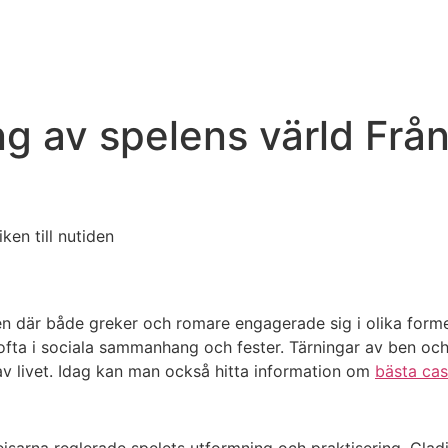
ng av spelens värld Från 
ken till nutiden
tiken där både greker och romare engagerade sig i olika form
ta i sociala sammanhang och fester. Tärningar av ben och t
 av livet. Idag kan man också hitta information om
bästa cas