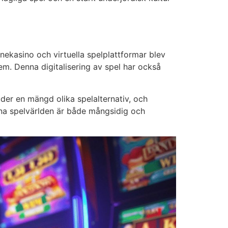
nekasino och virtuella spelplattformar blev
hem. Denna digitalisering av spel har också
der en mängd olika spelalternativ, och
rna spelvärlden är både mångsidig och