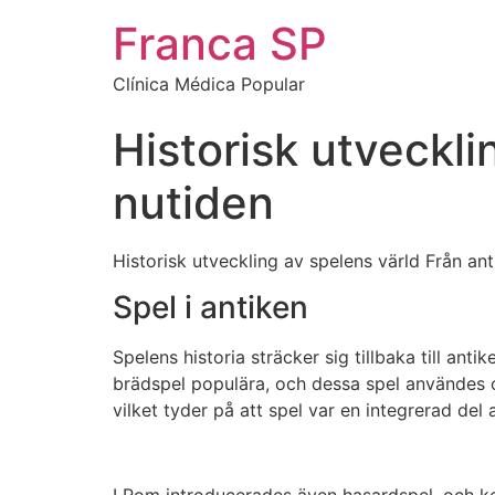
Franca SP
Clínica Médica Popular
Historisk utveckli
nutiden
Historisk utveckling av spelens värld Från anti
Spel i antiken
Spelens historia sträcker sig tillbaka till an
brädspel populära, och dessa spel användes of
vilket tyder på att spel var en integrerad del