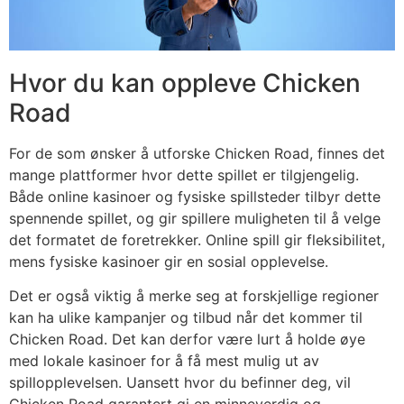
Hvor du kan oppleve Chicken
Road
For de som ønsker å utforske Chicken Road, finnes det
mange plattformer hvor dette spillet er tilgjengelig.
Både online kasinoer og fysiske spillsteder tilbyr dette
spennende spillet, og gir spillere muligheten til å velge
det formatet de foretrekker. Online spill gir fleksibilitet,
mens fysiske kasinoer gir en sosial opplevelse.
Det er også viktig å merke seg at forskjellige regioner
kan ha ulike kampanjer og tilbud når det kommer til
Chicken Road. Det kan derfor være lurt å holde øye
med lokale kasinoer for å få mest mulig ut av
spillopplevelsen. Uansett hvor du befinner deg, vil