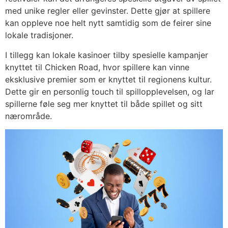
med unike regler eller gevinster. Dette gjør at spillere
kan oppleve noe helt nytt samtidig som de feirer sine
lokale tradisjoner.
I tillegg kan lokale kasinoer tilby spesielle kampanjer
knyttet til Chicken Road, hvor spillere kan vinne
eksklusive premier som er knyttet til regionens kultur.
Dette gir en personlig touch til spillopplevelsen, og lar
spillerne føle seg mer knyttet til både spillet og sitt
nærområde.