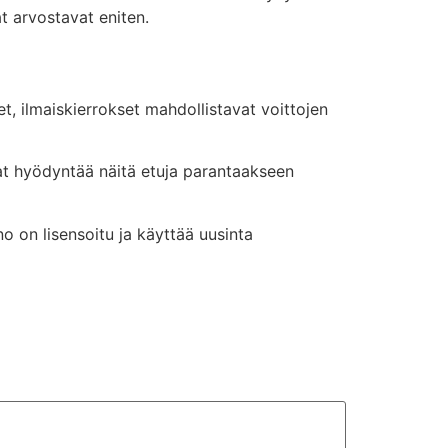
at arvostavat eniten.
et, ilmaiskierrokset mahdollistavat voittojen
vat hyödyntää näitä etuja parantaakseen
no on lisensoitu ja käyttää uusinta