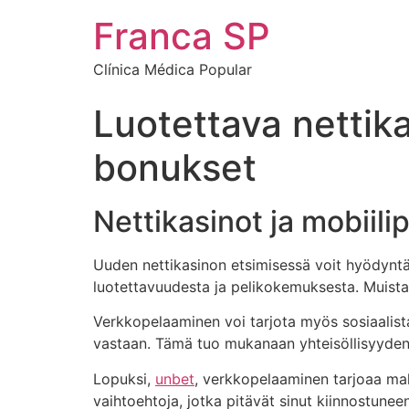
Franca SP
Clínica Médica Popular
Luotettava nettik
bonukset
Nettikasinot ja mobiil
Uuden nettikasinon etsimisessä voit hyödyntä
luotettavuudesta ja pelikokemuksesta. Muista 
Verkkopelaaminen voi tarjota myös sosiaalista 
vastaan. Tämä tuo mukanaan yhteisöllisyyden
Lopuksi,
unbet
, verkkopelaaminen tarjoaa mahd
vaihtoehtoja, jotka pitävät sinut kiinnostuneen