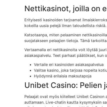
Nettikasinot, joilla on 
Erityisesti kasinoiden tarjoamat ilmaiskierro
kokeilla uusia pelejä ilman taloudellista riski
Katsotaanpa, miten pelaaminen nettikasinoilla 
suojatakseen pelaajien tietoja. Tämä tarkoitta
Vertaamalla eri nettikasinoita voit löytää juur
asiakaspalvelu. Teet parhaat päätökset, kun ot
Vertaile eri kasinoiden asiakaspalvelua
Valitse kasino, joka tarjoaa nopeita koti
Hyödynnä erilaisia maksutapoja
Unibet Casino: Pelien
Pelaajat ovat myös kiitelleet Unibet Casinon as
auttamaan. Live-chatin kautta kysymyksiin sa