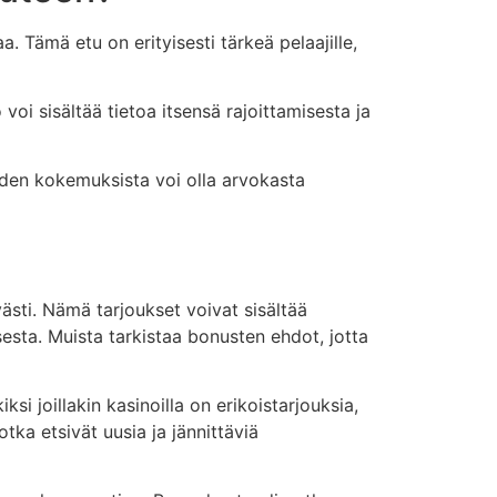
 Tämä etu on erityisesti tärkeä pelaajille,
oi sisältää tietoa itsensä rajoittamisesta ja
uiden kokemuksista voi olla arvokasta
ästi. Nämä tarjoukset voivat sisältää
sesta. Muista tarkistaa bonusten ehdot, jotta
si joillakin kasinoilla on erikoistarjouksia,
tka etsivät uusia ja jännittäviä