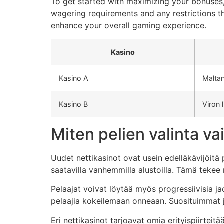
To get started with maximizing your bonuses,
wagering requirements and any restrictions t
enhance your overall gaming experience.
Kasino
Kasino A
Maltan
Kasino B
Viron 
Miten pelien valinta v
Uudet nettikasinot ovat usein edelläkävijöitä pe
saatavilla vanhemmilla alustoilla. Tämä tekee 
Pelaajat voivat löytää myös progressiivisia ja
pelaajia kokeilemaan onneaan. Suosituimmat ja
Eri nettikasinot tarjoavat omia erityispiirtei