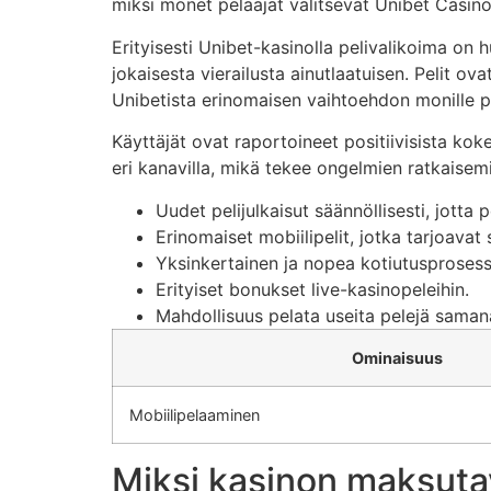
miksi monet pelaajat valitsevat Unibet Casino
Erityisesti Unibet-kasinolla pelivalikoima on h
jokaisesta vierailusta ainutlaatuisen. Pelit ov
Unibetista erinomaisen vaihtoehdon monille pel
Käyttäjät ovat raportoineet positiivisista kok
eri kanavilla, mikä tekee ongelmien ratkaisem
Uudet pelijulkaisut säännöllisesti, jotta 
Erinomaiset mobiilipelit, jotka tarjoav
Yksinkertainen ja nopea kotiutusprosess
Erityiset bonukset live-kasinopeleihin.
Mahdollisuus pelata useita pelejä samana
Ominaisuus
Mobiilipelaaminen
Miksi kasinon maksuta