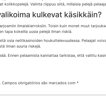
 kolikkopelejä. Valinta riippuu siitä, millaisia pelejä pelaaj
 valikoima kulkevat käsikkäin?
arjoamiin ilmaiskierroksiin. Toisin kuin monet muut tarjouks
 tapa kokeilla uusia pelejä ilman riskiä.
rkeitä osia nettikasinoiden houkuttelevuudessa. Pelaajat voi
tä ilman suuria riskejä.
keää. Ennen pelaamista kannattaa tarkistaa, että valittu kasi
.
Campos obrigatórios são marcados com
*