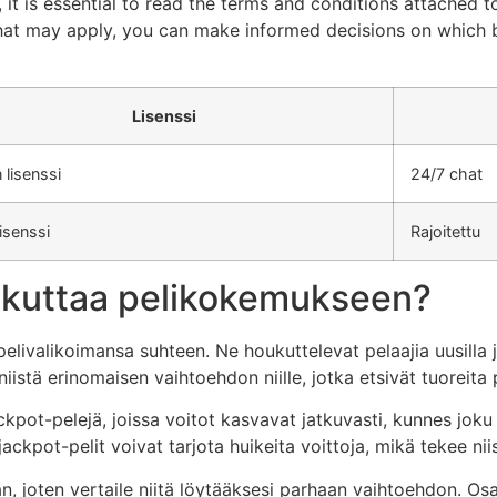
 it is essential to read the terms and conditions attached 
hat may apply, you can make informed decisions on which bo
Lisenssi
 lisenssi
24/7 chat
lisenssi
Rajoitettu
aikuttaa pelikokemukseen?
livalikoimansa suhteen. Ne houkuttelevat pelaajia uusilla ja j
niistä erinomaisen vaihtoehdon niille, jotka etsivät tuoreita
ckpot-pelejä, joissa voitot kasvavat jatkuvasti, kunnes joku
ckpot-pelit voivat tarjota huikeita voittoja, mikä tekee nii
tään, joten vertaile niitä löytääksesi parhaan vaihtoehdon. 