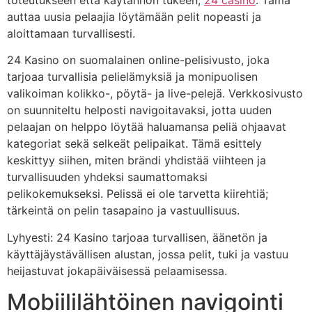
toteutukseen että käytännön tukeen,
24 casino
. Tämä
auttaa uusia pelaajia löytämään pelit nopeasti ja
aloittamaan turvallisesti.
24 Kasino on suomalainen online-pelisivusto, joka
tarjoaa turvallisia pelielämyksiä ja monipuolisen
valikoiman kolikko-, pöytä- ja live-pelejä. Verkkosivusto
on suunniteltu helposti navigoitavaksi, jotta uuden
pelaajan on helppo löytää haluamansa peliä ohjaavat
kategoriat sekä selkeät pelipaikat. Tämä esittely
keskittyy siihen, miten brändi yhdistää viihteen ja
turvallisuuden yhdeksi saumattomaksi
pelikokemukseksi. Pelissä ei ole tarvetta kiirehtiä;
tärkeintä on pelin tasapaino ja vastuullisuus.
Lyhyesti: 24 Kasino tarjoaa turvallisen, äänetön ja
käyttäjäystävällisen alustan, jossa pelit, tuki ja vastuu
heijastuvat jokapäiväisessä pelaamisessa.
Mobiililähtöinen navigointi