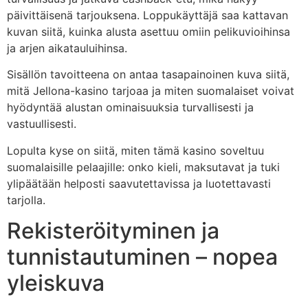
päivittäisenä tarjouksena. Loppukäyttäjä saa kattavan
kuvan siitä, kuinka alusta asettuu omiin pelikuvioihinsa
ja arjen aikatauluihinsa.
Sisällön tavoitteena on antaa tasapainoinen kuva siitä,
mitä Jellona-kasino tarjoaa ja miten suomalaiset voivat
hyödyntää alustan ominaisuuksia turvallisesti ja
vastuullisesti.
Lopulta kyse on siitä, miten tämä kasino soveltuu
suomalaisille pelaajille: onko kieli, maksutavat ja tuki
ylipäätään helposti saavutettavissa ja luotettavasti
tarjolla.
Rekisteröityminen ja
tunnistautuminen – nopea
yleiskuva