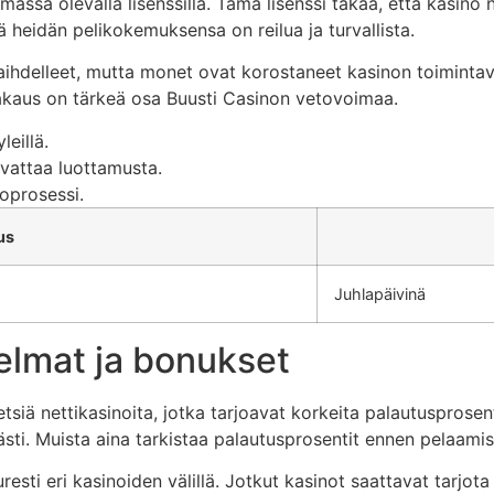
massa olevalla lisenssillä. Tämä lisenssi takaa, että kasino n
tä heidän pelikokemuksensa on reilua ja turvallista.
ihdelleet, mutta monet ovat korostaneet kasinon toimintavar
akaus on tärkeä osa Buusti Casinon vetovoimaa.
leillä.
svattaa luottamusta.
toprosessi.
us
Juhlapäivinä
elmat ja bonukset
tsiä nettikasinoita, jotka tarjoavat korkeita palautusprosen
ti. Muista aina tarkistaa palautusprosentit ennen pelaamis
esti eri kasinoiden välillä. Jotkut kasinot saattavat tarjota