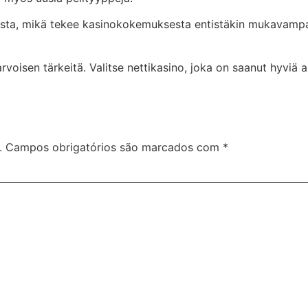
sesta, mikä tekee kasinokokemuksesta entistäkin mukavamp
rvoisen tärkeitä. Valitse nettikasino, joka on saanut hyviä 
.
Campos obrigatórios são marcados com
*