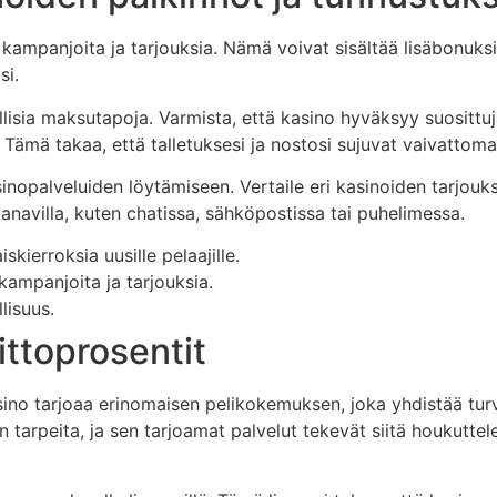
kampanjoita ja tarjouksia. Nämä voivat sisältää lisäbonuksi
si.
lisia maksutapoja. Varmista, että kasino hyväksyy suosittuj
 Tämä takaa, että talletuksesi ja nostosi sujuvat vaivattomas
inopalveluiden löytämiseen. Vertaile eri kasinoiden tarjouks
kanavilla, kuten chatissa, sähköpostissa tai puhelimessa.
kierroksia uusille pelaajille.
kampanjoita ja tarjouksia.
lisuus.
ittoprosentit
ino tarjoaa erinomaisen pelikokemuksen, joka yhdistää tur
 tarpeita, ja sen tarjoamat palvelut tekevät siitä houkuttel