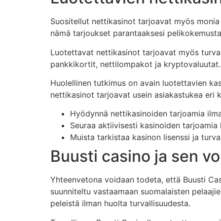
Suositellut nettikasinot tarjoavat myös monia 
nämä tarjoukset parantaaksesi pelikokemusta
Luotettavat nettikasinot tarjoavat myös turval
pankkikortit, nettilompakot ja kryptovaluutat.
Huolellinen tutkimus on avain luotettavien kas
nettikasinot tarjoavat usein asiakastukea eri 
Hyödynnä nettikasinoiden tarjoamia ilmais
Seuraa aktiivisesti kasinoiden tarjoamia 
Muista tarkistaa kasinon lisenssi ja turval
Buusti casino ja sen vo
Yhteenvetona voidaan todeta, että Buusti Cas
suunniteltu vastaamaan suomalaisten pelaajien
peleistä ilman huolta turvallisuudesta.