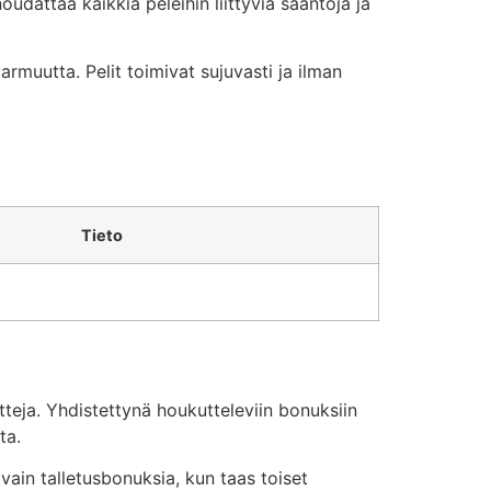
oudattaa kaikkia peleihin liittyviä sääntöjä ja
muutta. Pelit toimivat sujuvasti ja ilman
Tieto
tteja. Yhdistettynä houkutteleviin bonuksiin
ta.
 vain talletusbonuksia, kun taas toiset