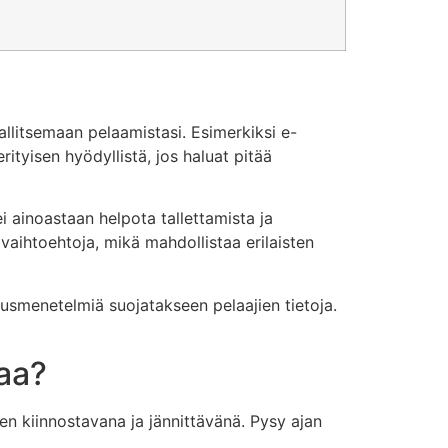
llitsemaan pelaamistasi. Esimerkiksi e-
tyisen hyödyllistä, jos haluat pitää
 ainoastaan ​​helpota tallettamista ja
aihtoehtoja, mikä mahdollistaa erilaisten
ausmenetelmiä suojatakseen pelaajien tietoja.
aa?
en kiinnostavana ja jännittävänä. Pysy ajan