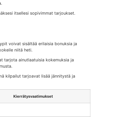
a.
ääksesi itsellesi sopivimmat tarjoukset.
ypit voivat sisältää erilaisia bonuksia ja
okeile niitä heti.
vat tarjota ainutlaatuisia kokemuksia ja
emusta.
ä kilpailut tarjoavat lisää jännitystä ja
Kierrätysvaatimukset