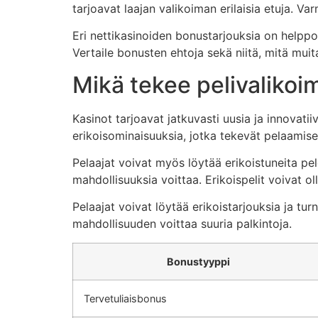
tarjoavat laajan valikoiman erilaisia etuja. Va
Eri nettikasinoiden bonustarjouksia on helppo v
Vertaile bonusten ehtoja sekä niitä, mitä muita
Mikä tekee pelivalikoi
Kasinot tarjoavat jatkuvasti uusia ja innovatiiv
erikoisominaisuuksia, jotka tekevät pelaamisest
Pelaajat voivat myös löytää erikoistuneita pele
mahdollisuuksia voittaa. Erikoispelit voivat ol
Pelaajat voivat löytää erikoistarjouksia ja turn
mahdollisuuden voittaa suuria palkintoja.
Bonustyyppi
Tervetuliaisbonus