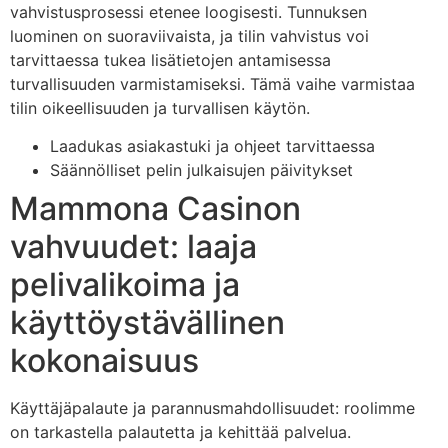
vahvistusprosessi etenee loogisesti. Tunnuksen
luominen on suoraviivaista, ja tilin vahvistus voi
tarvittaessa tukea lisätietojen antamisessa
turvallisuuden varmistamiseksi. Tämä vaihe varmistaa
tilin oikeellisuuden ja turvallisen käytön.
Laadukas asiakastuki ja ohjeet tarvittaessa
Säännölliset pelin julkaisujen päivitykset
Mammona Casinon
vahvuudet: laaja
pelivalikoima ja
käyttöystävällinen
kokonaisuus
Käyttäjäpalaute ja parannusmahdollisuudet: roolimme
on tarkastella palautetta ja kehittää palvelua.