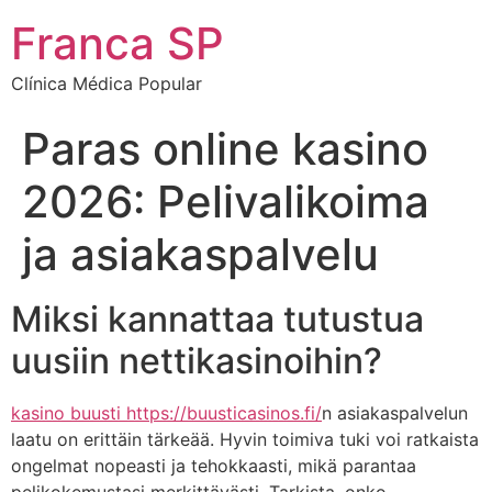
Franca SP
Clínica Médica Popular
Paras online kasino
2026: Pelivalikoima
ja asiakaspalvelu
Miksi kannattaa tutustua
uusiin nettikasinoihin?
kasino buusti https://buusticasinos.fi/
n asiakaspalvelun
laatu on erittäin tärkeää. Hyvin toimiva tuki voi ratkaista
ongelmat nopeasti ja tehokkaasti, mikä parantaa