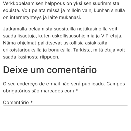
Verkkopelaamisen helppous on yksi sen suurimmista
eduista. Voit pelata missä ja milloin vain, kunhan sinulla
on internetyhteys ja laite mukanasi.
Jatkamalla pelaamista suosituilla nettikasinoilla voit
saada lisäetuja, kuten uskollisuusohjelmia ja VIP-etuja.
Nämä ohjelmat palkitsevat uskollisia asiakkaita
erikoistarjouksilla ja bonuksilla. Tarkista, mitä etuja voit
saada kasinosta riippuen.
Deixe um comentário
O seu endereço de e-mail não será publicado.
Campos
obrigatórios são marcados com
*
Comentário
*