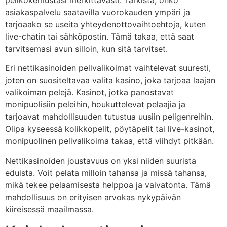
pelikokemustasi merkittävästi. Tarkista, onko
asiakaspalvelu saatavilla vuorokauden ympäri ja
tarjoaako se useita yhteydenottovaihtoehtoja, kuten
live-chatin tai sähköpostin. Tämä takaa, että saat
tarvitsemasi avun silloin, kun sitä tarvitset.
Eri nettikasinoiden pelivalikoimat vaihtelevat suuresti,
joten on suositeltavaa valita kasino, joka tarjoaa laajan
valikoiman pelejä. Kasinot, jotka panostavat
monipuolisiin peleihin, houkuttelevat pelaajia ja
tarjoavat mahdollisuuden tutustua uusiin peligenreihin.
Olipa kyseessä kolikkopelit, pöytäpelit tai live-kasinot,
monipuolinen pelivalikoima takaa, että viihdyt pitkään.
Nettikasinoiden joustavuus on yksi niiden suurista
eduista. Voit pelata milloin tahansa ja missä tahansa,
mikä tekee pelaamisesta helppoa ja vaivatonta. Tämä
mahdollisuus on erityisen arvokas nykypäivän
kiireisessä maailmassa.