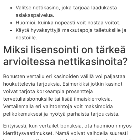
Valitse nettikasino, joka tarjoaa laadukasta
asiakaspalvelua.
Huomioi, kuinka nopeasti voit nostaa voitot.
Käytä hyväksyttyjä maksutapoja talletuksille ja
nostoille.
Miksi lisensointi on tärkeä
arvioitessa nettikasinoita?
Bonusten vertailu eri kasinoiden välillä voi paljastaa
houkuttelevia tarjouksia. Esimerkiksi jotkin kasinot
voivat tarjota korkeampia prosentteja
tervetuliaisbonuksille tai lisää ilmaiskierroksia.
Vertailemalla eri vaihtoehtoja voit maksimoida
pelikokemuksesi ja hyötyä parhaista tarjouksista.
Erityisesti, kun vertailet bonuksia, ota huomioon myös
kierrätysvaatimukset. Nämä voivat vaihdella suuresti