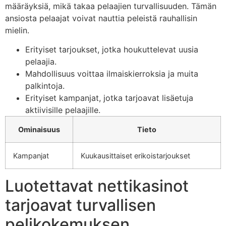
määräyksiä, mikä takaa pelaajien turvallisuuden. Tämän
ansiosta pelaajat voivat nauttia peleistä rauhallisin
mielin.
Erityiset tarjoukset, jotka houkuttelevat uusia
pelaajia.
Mahdollisuus voittaa ilmaiskierroksia ja muita
palkintoja.
Erityiset kampanjat, jotka tarjoavat lisäetuja
aktiivisille pelaajille.
Ominaisuus
Tieto
Kampanjat
Kuukausittaiset erikoistarjoukset
Luotettavat nettikasinot
tarjoavat turvallisen
pelikokemuksen