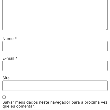
Nome
*
E-mail
*
Site
Salvar meus dados neste navegador para a próxima vez
que eu comentar.