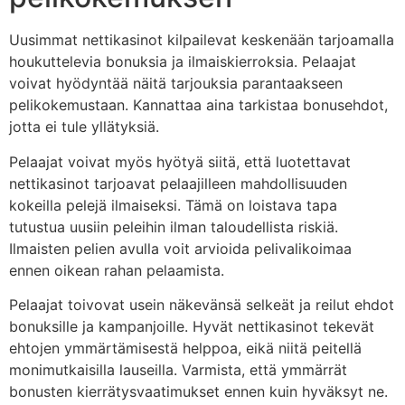
Uusimmat nettikasinot kilpailevat keskenään tarjoamalla
houkuttelevia bonuksia ja ilmaiskierroksia. Pelaajat
voivat hyödyntää näitä tarjouksia parantaakseen
pelikokemustaan. Kannattaa aina tarkistaa bonusehdot,
jotta ei tule yllätyksiä.
Pelaajat voivat myös hyötyä siitä, että luotettavat
nettikasinot tarjoavat pelaajilleen mahdollisuuden
kokeilla pelejä ilmaiseksi. Tämä on loistava tapa
tutustua uusiin peleihin ilman taloudellista riskiä.
Ilmaisten pelien avulla voit arvioida pelivalikoimaa
ennen oikean rahan pelaamista.
Pelaajat toivovat usein näkevänsä selkeät ja reilut ehdot
bonuksille ja kampanjoille. Hyvät nettikasinot tekevät
ehtojen ymmärtämisestä helppoa, eikä niitä peitellä
monimutkaisilla lauseilla. Varmista, että ymmärrät
bonusten kierrätysvaatimukset ennen kuin hyväksyt ne.