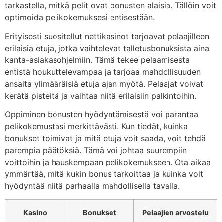
tarkastella, mitkä pelit ovat bonusten alaisia. Tällöin voit
optimoida pelikokemuksesi entisestään.
Erityisesti suositellut nettikasinot tarjoavat pelaajilleen
erilaisia etuja, jotka vaihtelevat talletusbonuksista aina
kanta-asiakasohjelmiin. Tämä tekee pelaamisesta
entistä houkuttelevampaa ja tarjoaa mahdollisuuden
ansaita ylimääräisiä etuja ajan myötä. Pelaajat voivat
kerätä pisteitä ja vaihtaa niitä erilaisiin palkintoihin.
Oppiminen bonusten hyödyntämisestä voi parantaa
pelikokemustasi merkittävästi. Kun tiedät, kuinka
bonukset toimivat ja mitä etuja voit saada, voit tehdä
parempia päätöksiä. Tämä voi johtaa suurempiin
voittoihin ja hauskempaan pelikokemukseen. Ota aikaa
ymmärtää, mitä kukin bonus tarkoittaa ja kuinka voit
hyödyntää niitä parhaalla mahdollisella tavalla.
Kasino
Bonukset
Pelaajien arvostelu