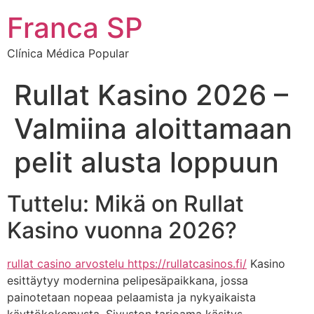
Franca SP
Clínica Médica Popular
Rullat Kasino 2026 –
Valmiina aloittamaan
pelit alusta loppuun
Tuttelu: Mikä on Rullat
Kasino vuonna 2026?
rullat casino arvostelu https://rullatcasinos.fi/
Kasino
esittäytyy modernina pelipesäpaikkana, jossa
painotetaan nopeaa pelaamista ja nykyaikaista