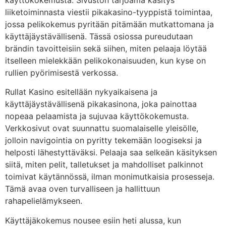
käyttökokemusta. Sivuston tarjoama käsitys
liiketoiminnasta viestii pikakasino-tyyppistä toimintaa,
jossa pelikokemus pyritään pitämään mutkattomana ja
käyttäjäystävällisenä. Tässä osiossa pureudutaan
brändin tavoitteisiin sekä siihen, miten pelaaja löytää
itselleen mielekkään pelikokonaisuuden, kun kyse on
rullien pyörimisestä verkossa.
Rullat Kasino esitellään nykyaikaisena ja
käyttäjäystävällisenä pikakasinona, joka painottaa
nopeaa pelaamista ja sujuvaa käyttökokemusta.
Verkkosivut ovat suunnattu suomalaiselle yleisölle,
jolloin navigointia on pyritty tekemään loogiseksi ja
helposti lähestyttäväksi. Pelaaja saa selkeän käsityksen
siitä, miten pelit, talletukset ja mahdolliset palkinnot
toimivat käytännössä, ilman monimutkaisia prosesseja.
Tämä avaa oven turvalliseen ja hallittuun
rahapelielämykseen.
Käyttäjäkokemus nousee esiin heti alussa, kun