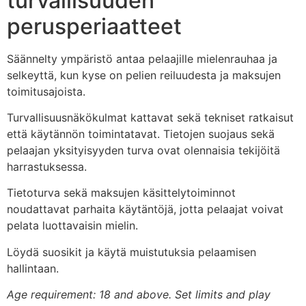
turvallisuuden
perusperiaatteet
Säännelty ympäristö antaa pelaajille mielenrauhaa ja
selkeyttä, kun kyse on pelien reiluudesta ja maksujen
toimitusajoista.
Turvallisuusnäkökulmat kattavat sekä tekniset ratkaisut
että käytännön toimintatavat. Tietojen suojaus sekä
pelaajan yksityisyyden turva ovat olennaisia tekijöitä
harrastuksessa.
Tietoturva sekä maksujen käsittelytoiminnot
noudattavat parhaita käytäntöjä, jotta pelaajat voivat
pelata luottavaisin mielin.
Löydä suosikit ja käytä muistutuksia pelaamisen
hallintaan.
Age requirement: 18 and above. Set limits and play