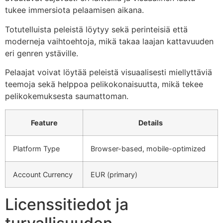
tukee immersiota pelaamisen aikana.
Totutelluista peleistä löytyy sekä perinteisiä että
moderneja vaihtoehtoja, mikä takaa laajan kattavuuden
eri genren ystäville.
Pelaajat voivat löytää peleistä visuaalisesti miellyttäviä
teemoja sekä helppoa pelikokonaisuutta, mikä tekee
pelikokemuksesta saumattoman.
Feature
Details
Platform Type
Browser-based, mobile-optimized
Account Currency
EUR (primary)
Licenssitiedot ja