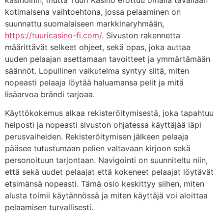
kasinoihin, mutta Tuuri Kasino erottuu omalla tavallaan
kotimaisena vaihtoehtona, jossa pelaaminen on
suunnattu suomalaiseen markkinaryhmään,
https://tuuricasino-fi.com/
. Sivuston rakennetta
määrittävät selkeet ohjeet, sekä opas, joka auttaa
uuden pelaajan asettamaan tavoitteet ja ymmärtämään
säännöt. Lopullinen vaikutelma syntyy siitä, miten
nopeasti pelaaja löytää haluamansa pelit ja mitä
lisäarvoa brändi tarjoaa.
Käyttökokemus alkaa rekisteröitymisestä, joka tapahtuu
helposti ja nopeasti sivuston ohjatessa käyttäjää läpi
perusvaiheiden. Rekisteröitymisen jälkeen pelaaja
pääsee tutustumaan pelien valtavaan kirjoon sekä
personoituun tarjontaan. Navigointi on suunniteltu niin,
että sekä uudet pelaajat että kokeneet pelaajat löytävät
etsimänsä nopeasti. Tämä osio keskittyy siihen, miten
alusta toimii käytännössä ja miten käyttäjä voi aloittaa
pelaamisen turvallisesti.