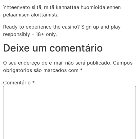
Yhteenveto siitä, mitä kannattaa huomioida ennen
pelaamisen aloittamista
Ready to experience the casino? Sign up and play
responsibly – 18+ only.
Deixe um comentário
O seu endereço de e-mail não será publicado.
Campos
obrigatórios são marcados com
*
Comentário
*