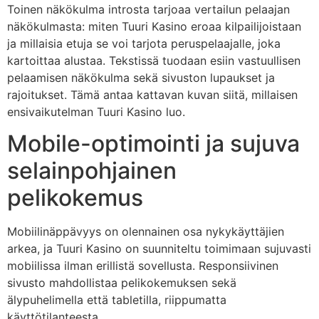
Toinen näkökulma introsta tarjoaa vertailun pelaajan
näkökulmasta: miten Tuuri Kasino eroaa kilpailijoistaan
ja millaisia etuja se voi tarjota peruspelaajalle, joka
kartoittaa alustaa. Tekstissä tuodaan esiin vastuullisen
pelaamisen näkökulma sekä sivuston lupaukset ja
rajoitukset. Tämä antaa kattavan kuvan siitä, millaisen
ensivaikutelman Tuuri Kasino luo.
Mobile-optimointi ja sujuva
selainpohjainen
pelikokemus
Mobiilinäppävyys on olennainen osa nykykäyttäjien
arkea, ja Tuuri Kasino on suunniteltu toimimaan sujuvasti
mobiilissa ilman erillistä sovellusta. Responsiivinen
sivusto mahdollistaa pelikokemuksen sekä
älypuhelimella että tabletilla, riippumatta
käyttötilanteesta.