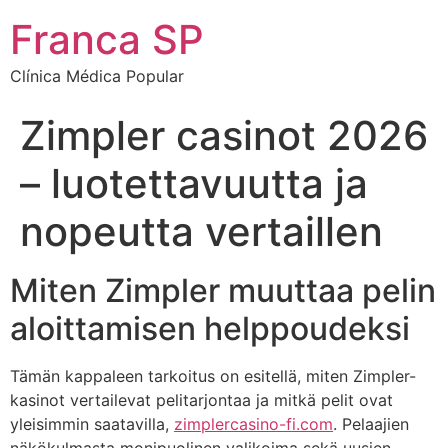
Franca SP
Clínica Médica Popular
Zimpler casinot 2026
– luotettavuutta ja
nopeutta vertaillen
Miten Zimpler muuttaa pelin
aloittamisen helppoudeksi
Tämän kappaleen tarkoitus on esitellä, miten Zimpler-
kasinot vertailevat pelitarjontaa ja mitkä pelit ovat
yleisimmin saatavilla,
zimplercasino-fi.com
. Pelaajien