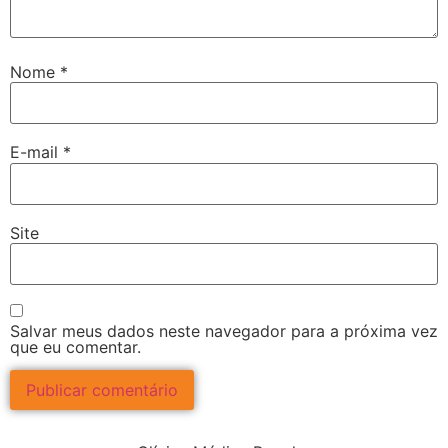
Nome
*
E-mail
*
Site
Salvar meus dados neste navegador para a próxima vez
que eu comentar.