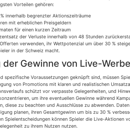
igsten Vorteilen gehören:
 % innerhalb begrenzter Aktionszeiträume
ren mit erheblichen Preisgeldern
omaten für einen kurzen Zeitraum
zentsatz der Verluste innerhalb von 48 Stunden zurückerst
e Offerten verwenden, ihr Wettpotenzial um über 30 % stei
ieler in der Schweiz macht.
g der Gewinne von Live-Werb
d spezifische Voraussetzungen geknüpft sind, müssen Spiel
ugung von Promotions mit klaren und realistischen Umsatz
nsverlaufs schützt vor verpasste Gelegenheiten, und Hinwe
TP konzentrieren, um ihre eventuellen Gewinne während Kam
, diese zu beachten und Ausschlüsse zu abwenden. Daten ze
ligung planen, ihren Gesamtgewinn um bis zu 30 % verbess
en Spielentscheidungen können Spieler die Live-Aktionen v
legenheit zu ihrem Nutzen nutzen.