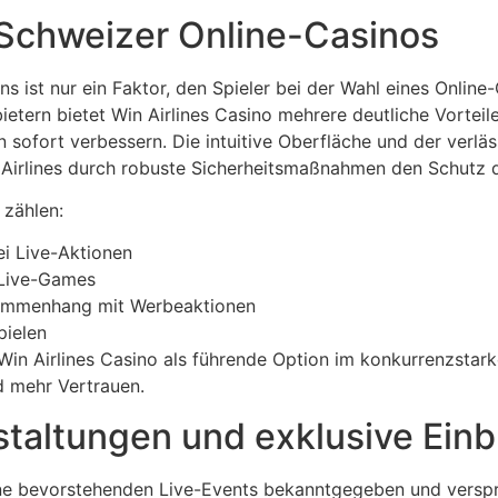
 Schweizer Online-Casinos
 ist nur ein Faktor, den Spieler bei der Wahl eines Online-
ern bietet Win Airlines Casino mehrere deutliche Vorteile. 
 sofort verbessern. Die intuitive Oberfläche und der verlä
 Airlines durch robuste Sicherheitsmaßnahmen den Schutz d
 zählen:
ei Live-Aktionen
 Live-Games
sammenhang mit Werbeaktionen
pielen
n Win Airlines Casino als führende Option im konkurrenzst
d mehr Vertrauen.
taltungen und exklusive Einb
eine bevorstehenden Live-Events bekanntgegeben und verspri