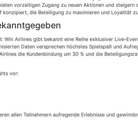
ieten vorzeitigen Zugang zu neuen Aktionen und steigern
 konzipiert, die Beteiligung zu maximieren und Loyalität z
bekanntgegeben
: Win Airlines gibt bekannt eine Reihe exklusiver Live-Eve
ganisierten Daten versprechen höchstes Spielspaß und Aufr
 Airlines die Kundenbindung um 30 % und die Beteiligungs
hts vor:
tieren allen Teilnehmern aufregende Erlebnisse und gewinn