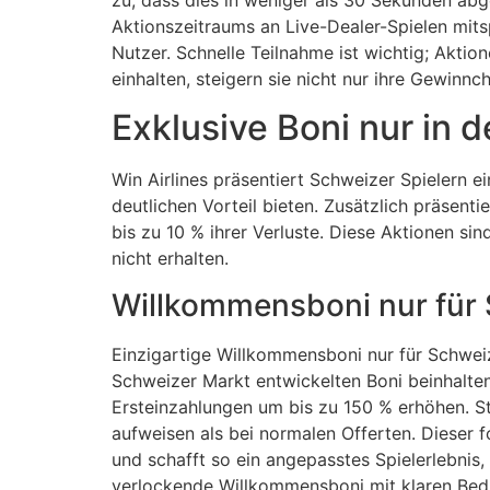
Aktionszeitraums an Live-Dealer-Spielen mits
Nutzer. Schnelle Teilnahme ist wichtig; Aktio
einhalten, steigern sie nicht nur ihre Gewin
Exklusive Boni nur in d
Win Airlines präsentiert Schweizer Spielern 
deutlichen Vorteil bieten. Zusätzlich präsen
bis zu 10 % ihrer Verluste. Diese Aktionen si
nicht erhalten.
Willkommensboni nur für 
Einzigartige Willkommensboni nur für Schweiz 
Schweizer Markt entwickelten Boni beinhalten
Ersteinzahlungen um bis zu 150 % erhöhen. St
aufweisen als bei normalen Offerten. Dieser f
und schafft so ein angepasstes Spielerlebnis,
verlockende Willkommensboni mit klaren Bedin