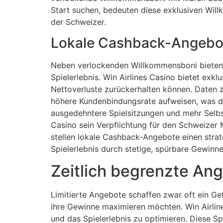
Start suchen, bedeuten diese exklusiven Will
der Schweizer.
Lokale Cashback-Angebo
Neben verlockenden Willkommensboni bieten 
Spielerlebnis. Win Airlines Casino bietet exk
Nettoverluste zurückerhalten können. Daten 
höhere Kundenbindungsrate aufweisen, was der
ausgedehntere Spielsitzungen und mehr Selbst
Casino sein Verpflichtung für den Schweizer M
stellen lokale Cashback-Angebote einen strate
Spielerlebnis durch stetige, spürbare Gewinne
Zeitlich begrenzte An
Limitierte Angebote schaffen zwar oft ein Gef
ihre Gewinne maximieren möchten. Win Airline
und das Spielerlebnis zu optimieren. Diese S