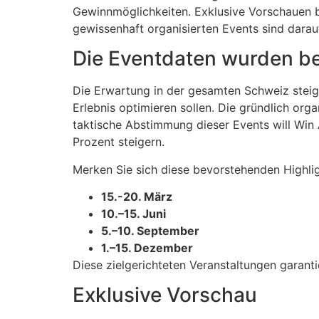
Gewinnmöglichkeiten. Exklusive Vorschauen b
gewissenhaft organisierten Events sind darauf
Die Eventdaten wurden 
Die Erwartung in der gesamten Schweiz steigt
Erlebnis optimieren sollen. Die gründlich or
taktische Abstimmung dieser Events will Win
Prozent steigern.
Merken Sie sich diese bevorstehenden Highlig
15.-20. März
10.–15. Juni
5.–10. September
1.–15. Dezember
Diese zielgerichteten Veranstaltungen garan
Exklusive Vorschau