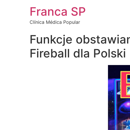
Franca SP
Clínica Médica Popular
Funkcje obstawia
Fireball dla Polski