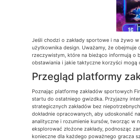
Jeśli chodzi o zakłady sportowe i na żywo w P
użytkownika design. Uważamy, że obejmuje on
rzeczywistym, które na bieżąco informują o 
obstawiania i jakie taktyczne korzyści mogą 
Przegląd platformy za
Poznając platformę zakładów sportowych Fir
startu do ostatniego gwizdka. Przyjazny int
strategicznych zakładów bez niepotrzebnych
dokładnie opracowanych, aby udoskonalić nas
analityczne i rozumienie kursów, tworząc w 
eksplorować złożone zakłady, podnosząc zaró
konieczne dla każdego poważnego gracza sz