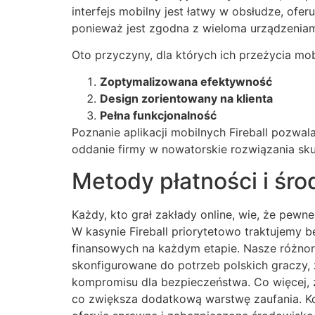
interfejs mobilny jest łatwy w obsłudze, ofe
ponieważ jest zgodna z wieloma urządzeniam
Oto przyczyny, dla których ich przeżycia mob
Zoptymalizowana efektywność
Design zorientowany na klienta
Pełna funkcjonalność
Poznanie aplikacji mobilnych Fireball pozwa
oddanie firmy w nowatorskie rozwiązania sk
Metody płatności i śr
Każdy, kto grał zakłady online, wie, że pewn
W kasynie Fireball priorytetowo traktujemy b
finansowych na każdym etapie. Nasze różnoro
skonfigurowane do potrzeb polskich graczy, 
kompromisu dla bezpieczeństwa. Co więcej, 
co zwiększa dodatkową warstwę zaufania. Kom