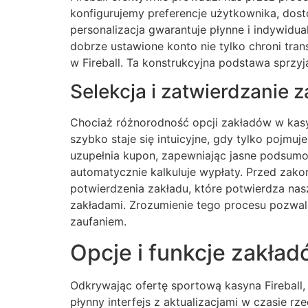
konfigurujemy preferencje użytkownika, dost
personalizacja gwarantuje płynne i indywidu
dobrze ustawione konto nie tylko chroni tran
w Fireball. Ta konstrukcyjna podstawa sprz
Selekcja i zatwierdzanie 
Chociaż różnorodność opcji zakładów w kasyn
szybko staje się intuicyjne, gdy tylko pojmu
uzupełnia kupon, zapewniając jasne podsumo
automatycznie kalkuluje wypłaty. Przed zako
potwierdzenia zakładu, które potwierdza nas
zakładami. Zrozumienie tego procesu pozwala 
zaufaniem.
Opcje i funkcje zakła
Odkrywając ofertę sportową kasyna Fireball
płynny interfejs z aktualizacjami w czasie r