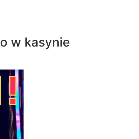
wo w kasynie