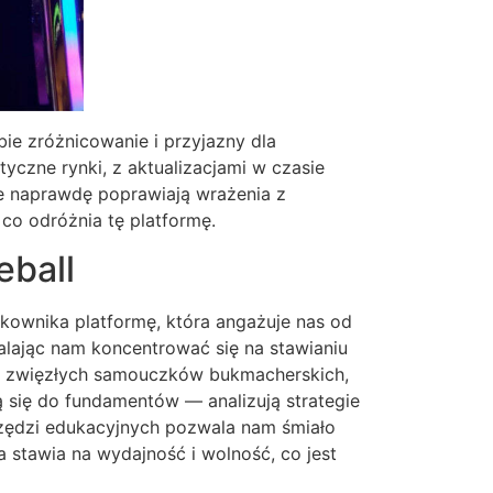
bie zróżnicowanie i przyjazny dla
yczne rynki, z aktualizacjami w czasie
je naprawdę poprawiają wrażenia z
co odróżnia tę platformę.
eball
kownika platformę, która angażuje nas od
alając nam koncentrować się na stawianiu
cja zwięzłych samouczków bukmacherskich,
 się do fundamentów — analizują strategie
arzędzi edukacyjnych pozwala nam śmiało
 stawia na wydajność i wolność, co jest