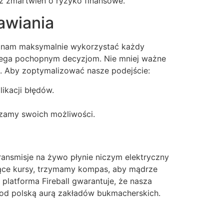
ez zmartwień o ryzyko finansowe.
awiania
ą nam maksymalnie wykorzystać każdy
obiega pochopnym decyzjom. Nie mniej ważne
i. Aby zoptymalizować nasze podejście:
ikacji błędów.
aczamy swoich możliwości.
ransmisje na żywo płynie niczym elektryczny
zące kursy, trzymamy kompas, aby mądrze
platforma Fireball gwarantuje, że nasza
pod polską aurą zakładów bukmacherskich.