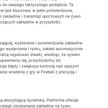
w do naszego taktycznego podejścia. Ta
ów jest kluczowe; w pełni potwierdzone,
ji zakładów i transmisji sportowych na żywo
yczących zakładów w przyszłości.
ającej, wybieranie i potwierdzanie zakładów
ego wydarzenia i rynku, zakład automatycznie
ścią regulować stawki, wiedząc, że system
 upewnieniu się, przechodzimy do
zuje błędy i zwiększa kontrolę nad naszymi
ze wrażenia z gry w Fireball z precyzją i
ą ekscytującą dynamikę. Platforma oferuje
trategii obstawiania zakładów na żywo.