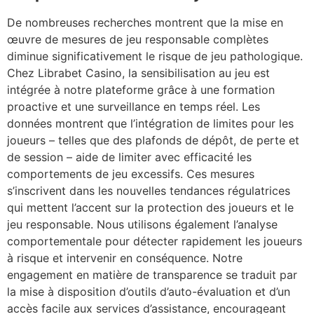
De nombreuses recherches montrent que la mise en
œuvre de mesures de jeu responsable complètes
diminue significativement le risque de jeu pathologique.
Chez Librabet Casino, la sensibilisation au jeu est
intégrée à notre plateforme grâce à une formation
proactive et une surveillance en temps réel. Les
données montrent que l’intégration de limites pour les
joueurs – telles que des plafonds de dépôt, de perte et
de session – aide de limiter avec efficacité les
comportements de jeu excessifs. Ces mesures
s’inscrivent dans les nouvelles tendances régulatrices
qui mettent l’accent sur la protection des joueurs et le
jeu responsable. Nous utilisons également l’analyse
comportementale pour détecter rapidement les joueurs
à risque et intervenir en conséquence. Notre
engagement en matière de transparence se traduit par
la mise à disposition d’outils d’auto-évaluation et d’un
accès facile aux services d’assistance, encourageant