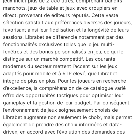
jeux inclut plus de 2 000 titres, comprenant bandits
manchots, jeux de table et jeux avec croupiers en
direct, provenant de éditeurs réputés. Cette vaste
sélection satisfait aux préférences diverses des joueurs,
favorisant ainsi leur fidélisation et la longévité de leurs
sessions. Librabet se différencie notamment par des
fonctionnalités exclusives telles que le jeu multi-
fenêtres et des bonus personnalisés en jeu, ce qui le
distingue sur un marché compétitif. Les courants
modernes du secteur mettent l’accent sur les jeux
adaptés pour mobile et à RTP élevé, que Librabet
intègre de plus en plus. Pour les joueurs en recherche
d’excellence, la compréhension de ce catalogue varié
offre des opportunités tactiques pour optimiser leur
gameplay et la gestion de leur budget. Par conséquent,
l’environnement de jeux soigneusement choisis de
Librabet augmente non seulement le choix, mais permet
également de prendre des choix informées et data-
driven, en accord avec l’évolution des demandes des