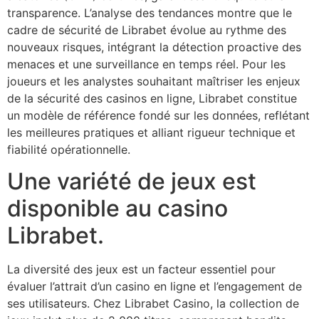
transparence. L’analyse des tendances montre que le
cadre de sécurité de Librabet évolue au rythme des
nouveaux risques, intégrant la détection proactive des
menaces et une surveillance en temps réel. Pour les
joueurs et les analystes souhaitant maîtriser les enjeux
de la sécurité des casinos en ligne, Librabet constitue
un modèle de référence fondé sur les données, reflétant
les meilleures pratiques et alliant rigueur technique et
fiabilité opérationnelle.
Une variété de jeux est
disponible au casino
Librabet.
La diversité des jeux est un facteur essentiel pour
évaluer l’attrait d’un casino en ligne et l’engagement de
ses utilisateurs. Chez Librabet Casino, la collection de