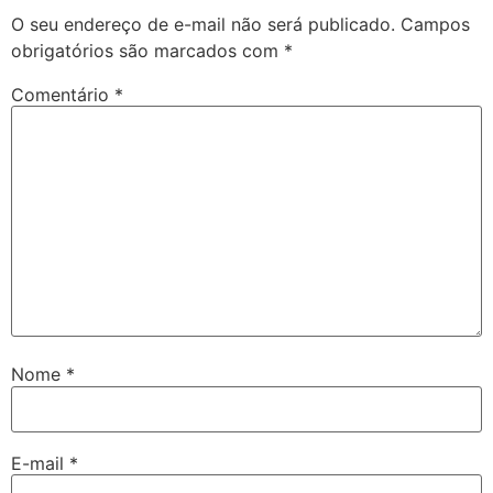
O seu endereço de e-mail não será publicado.
Campos
obrigatórios são marcados com
*
Comentário
*
Nome
*
E-mail
*