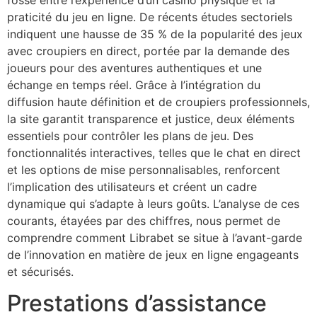
fossé entre l’expérience d’un casino physique et la
praticité du jeu en ligne. De récents études sectoriels
indiquent une hausse de 35 % de la popularité des jeux
avec croupiers en direct, portée par la demande des
joueurs pour des aventures authentiques et une
échange en temps réel. Grâce à l’intégration du
diffusion haute définition et de croupiers professionnels,
la site garantit transparence et justice, deux éléments
essentiels pour contrôler les plans de jeu. Des
fonctionnalités interactives, telles que le chat en direct
et les options de mise personnalisables, renforcent
l’implication des utilisateurs et créent un cadre
dynamique qui s’adapte à leurs goûts. L’analyse de ces
courants, étayées par des chiffres, nous permet de
comprendre comment Librabet se situe à l’avant-garde
de l’innovation en matière de jeux en ligne engageants
et sécurisés.
Prestations d’assistance