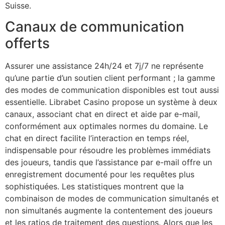
Suisse.
Canaux de communication
offerts
Assurer une assistance 24h/24 et 7j/7 ne représente
qu’une partie d’un soutien client performant ; la gamme
des modes de communication disponibles est tout aussi
essentielle. Librabet Casino propose un système à deux
canaux, associant chat en direct et aide par e-mail,
conformément aux optimales normes du domaine. Le
chat en direct facilite l’interaction en temps réel,
indispensable pour résoudre les problèmes immédiats
des joueurs, tandis que l’assistance par e-mail offre un
enregistrement documenté pour les requêtes plus
sophistiquées. Les statistiques montrent que la
combinaison de modes de communication simultanés et
non simultanés augmente la contentement des joueurs
et les ratios de traitement des questions. Alors que les