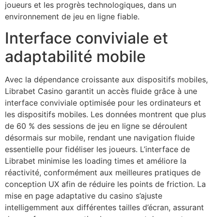
joueurs et les progrès technologiques, dans un
environnement de jeu en ligne fiable.
Interface conviviale et
adaptabilité mobile
Avec la dépendance croissante aux dispositifs mobiles,
Librabet Casino garantit un accès fluide grâce à une
interface conviviale optimisée pour les ordinateurs et
les dispositifs mobiles. Les données montrent que plus
de 60 % des sessions de jeu en ligne se déroulent
désormais sur mobile, rendant une navigation fluide
essentielle pour fidéliser les joueurs. L’interface de
Librabet minimise les loading times et améliore la
réactivité, conformément aux meilleures pratiques de
conception UX afin de réduire les points de friction. La
mise en page adaptative du casino s’ajuste
intelligemment aux différentes tailles d’écran, assurant