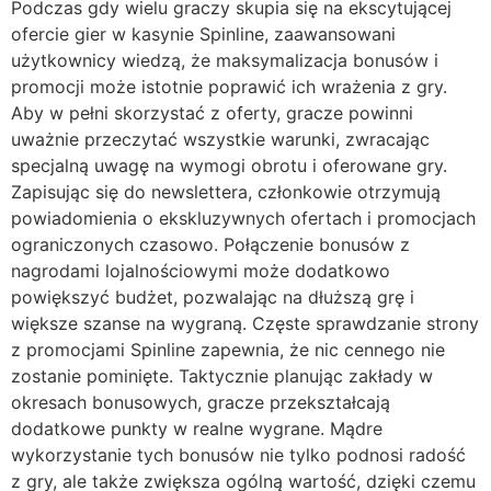
Podczas gdy wielu graczy skupia się na ekscytującej
ofercie gier w kasynie Spinline, zaawansowani
użytkownicy wiedzą, że maksymalizacja bonusów i
promocji może istotnie poprawić ich wrażenia z gry.
Aby w pełni skorzystać z oferty, gracze powinni
uważnie przeczytać wszystkie warunki, zwracając
specjalną uwagę na wymogi obrotu i oferowane gry.
Zapisując się do newslettera, członkowie otrzymują
powiadomienia o ekskluzywnych ofertach i promocjach
ograniczonych czasowo. Połączenie bonusów z
nagrodami lojalnościowymi może dodatkowo
powiększyć budżet, pozwalając na dłuższą grę i
większe szanse na wygraną. Częste sprawdzanie strony
z promocjami Spinline zapewnia, że nic cennego nie
zostanie pominięte. Taktycznie planując zakłady w
okresach bonusowych, gracze przekształcają
dodatkowe punkty w realne wygrane. Mądre
wykorzystanie tych bonusów nie tylko podnosi radość
z gry, ale także zwiększa ogólną wartość, dzięki czemu