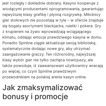
jest rozległy i dokładnie dobrany. Kasyno kooperuje z
wiodącymi producentami oprogramowania, gwarantując
najwyższej klasy grafikę i płynną rozgrywkę. Miłośnicy
gier stołowych nie pozostają w tyle – w ofercie znajduje
się bogaty asortyment blackjacka, ruletki i pokera. Gry
z krupierem na żywo wprowadzają wciągającego
klimatu, oddając emocje prawdziwego kasyna w domu.
Ponadto Spinline ciągle aktualizuje swoją bibliotekę,
systematycznie dodając nowe gry, aby utrzymać
zaangażowanie graczy. Ten różnorodny, najwyższej
klasy wybór gier nie tylko zachęca nowicjuszy, ale
także powoduje, iż zaawansowani użytkownicy wracają
po więcej, co czyni Spinline prawdziwym
przewodnikiem na polskiej arenie kasyn online.
Jak zmaksymalizować
bonusy i promocje