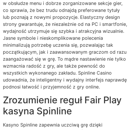
w obsłudze menu i dobrze zorganizowane sekcje gier,
co sprawia, że bez trudu odnajdą preferowane tytuły
lub poznają z nowymi propozycje. Elastyczny design
strony gwarantuje, że niezależnie od na PC i smartfonie,
wydajność utrzymuje się szybka i atrakcyjna wizualnie.
Jasne symbole i nieskomplikowane polecenia
minimalizują potrzebę uczenia się, pozwalając tak
początkującym, jak i zaawansowanym graczom od razu
zaangażować się w grę. To mądre nastawienie nie tylko
wzmacnia radość z gry, ale także pewność do
wszystkich wykonanego zakładu. Spinline Casino
udowadnia, że inteligentny i wydajny interfejs naprawdę
podnosi łatwość i przyjemność z gry online.
Zrozumienie reguł Fair Play
kasyna Spinline
Kasyno Spinline zapewnia uczciwą grę dzięki