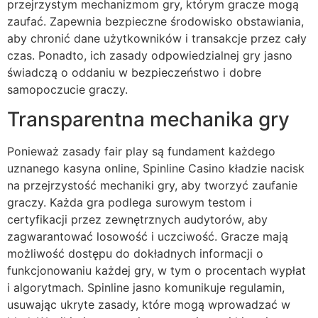
przejrzystym mechanizmom gry, którym gracze mogą
zaufać. Zapewnia bezpieczne środowisko obstawiania,
aby chronić dane użytkowników i transakcje przez cały
czas. Ponadto, ich zasady odpowiedzialnej gry jasno
świadczą o oddaniu w bezpieczeństwo i dobre
samopoczucie graczy.
Transparentna mechanika gry
Ponieważ zasady fair play są fundament każdego
uznanego kasyna online, Spinline Casino kładzie nacisk
na przejrzystość mechaniki gry, aby tworzyć zaufanie
graczy. Każda gra podlega surowym testom i
certyfikacji przez zewnętrznych audytorów, aby
zagwarantować losowość i uczciwość. Gracze mają
możliwość dostępu do dokładnych informacji o
funkcjonowaniu każdej gry, w tym o procentach wypłat
i algorytmach. Spinline jasno komunikuje regulamin,
usuwając ukryte zasady, które mogą wprowadzać w