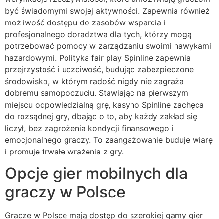
być świadomymi swojej aktywności. Zapewnia również
możliwość dostępu do zasobów wsparcia i
profesjonalnego doradztwa dla tych, którzy mogą
potrzebować pomocy w zarządzaniu swoimi nawykami
hazardowymi. Polityka fair play Spinline zapewnia
przejrzystość i uczciwość, budując zabezpieczone
środowisko, w którym radość nigdy nie zagraża
dobremu samopoczuciu. Stawiając na pierwszym
miejscu odpowiedzialną grę, kasyno Spinline zachęca
do rozsądnej gry, dbając o to, aby każdy zakład się
liczył, bez zagrożenia kondycji finansowego i
emocjonalnego graczy. To zaangażowanie buduje wiarę
i promuje trwałe wrażenia z gry.
Opcje gier mobilnych dla
graczy w Polsce
Gracze w Polsce mają dostęp do szerokiej gamy gier