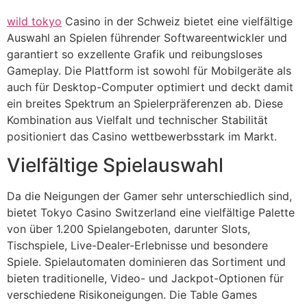
wild tokyo
Casino in der Schweiz bietet eine vielfältige
Auswahl an Spielen führender Softwareentwickler und
garantiert so exzellente Grafik und reibungsloses
Gameplay. Die Plattform ist sowohl für Mobilgeräte als
auch für Desktop-Computer optimiert und deckt damit
ein breites Spektrum an Spielerpräferenzen ab. Diese
Kombination aus Vielfalt und technischer Stabilität
positioniert das Casino wettbewerbsstark im Markt.
Vielfältige Spielauswahl
Da die Neigungen der Gamer sehr unterschiedlich sind,
bietet Tokyo Casino Switzerland eine vielfältige Palette
von über 1.200 Spielangeboten, darunter Slots,
Tischspiele, Live-Dealer-Erlebnisse und besondere
Spiele. Spielautomaten dominieren das Sortiment und
bieten traditionelle, Video- und Jackpot-Optionen für
verschiedene Risikoneigungen. Die Table Games