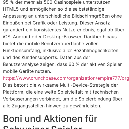
95 % der mehr als 500 Casinospiele unterstützen
HTML5 und ermöglichen so die selbstständige
Anpassung an unterschiedliche Bildschirmgrößen ohne
Einbußen bei Grafik oder Leistung. Dieser Ansatz
garantiert ein konsistentes Nutzererlebnis, egal ob über
iOS, Android oder Desktop-Browser. Darüber hinaus
bietet die mobile Benutzeroberfläche vollen
Funktionsumfang, inklusive aller Bezahlmöglichkeiten
und des Kundensupports. Daten aus der
Benutzeranalyse zeigen, dass 60 % der aktiven Spieler
mobile Geräte nutzen.
https://www.crunchbase.com/organization/empire777/org_
Dies betont die wirksame Multi-Device-Strategie der
Plattform, die eine weite Spielvielfalt mit technischen
Verbesserungen verbindet, um die Spielerbindung über
alle Zugangsstellen hinweg zu gewährleisten.
Boni und Aktionen für