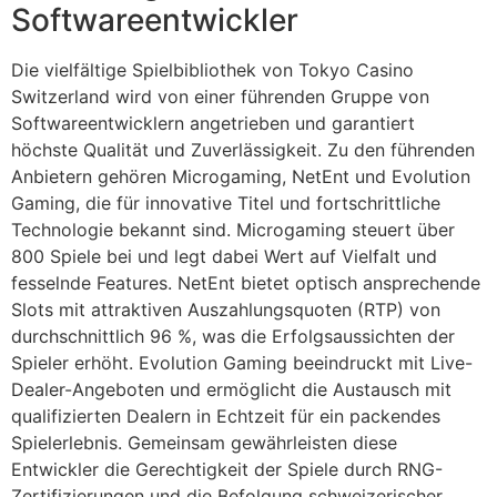
Softwareentwickler
Die vielfältige Spielbibliothek von Tokyo Casino
Switzerland wird von einer führenden Gruppe von
Softwareentwicklern angetrieben und garantiert
höchste Qualität und Zuverlässigkeit. Zu den führenden
Anbietern gehören Microgaming, NetEnt und Evolution
Gaming, die für innovative Titel und fortschrittliche
Technologie bekannt sind. Microgaming steuert über
800 Spiele bei und legt dabei Wert auf Vielfalt und
fesselnde Features. NetEnt bietet optisch ansprechende
Slots mit attraktiven Auszahlungsquoten (RTP) von
durchschnittlich 96 %, was die Erfolgsaussichten der
Spieler erhöht. Evolution Gaming beeindruckt mit Live-
Dealer-Angeboten und ermöglicht die Austausch mit
qualifizierten Dealern in Echtzeit für ein packendes
Spielerlebnis. Gemeinsam gewährleisten diese
Entwickler die Gerechtigkeit der Spiele durch RNG-
Zertifizierungen und die Befolgung schweizerischer