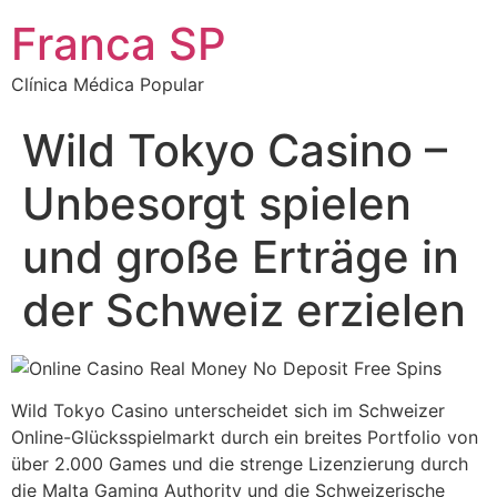
Franca SP
Clínica Médica Popular
Wild Tokyo Casino –
Unbesorgt spielen
und große Erträge in
der Schweiz erzielen
Wild Tokyo Casino unterscheidet sich im Schweizer
Online-Glücksspielmarkt durch ein breites Portfolio von
über 2.000 Games und die strenge Lizenzierung durch
die Malta Gaming Authority und die Schweizerische