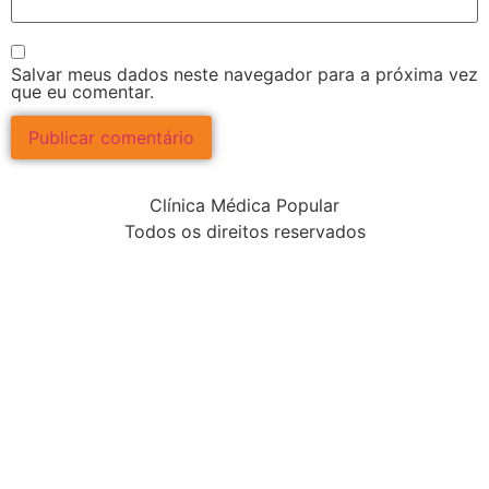
Salvar meus dados neste navegador para a próxima vez
que eu comentar.
Clínica Médica Popular
Todos os direitos reservados
rzbet giriş
starzbet
xslot güncel giriş
xslot giriş
xslot
xslot 