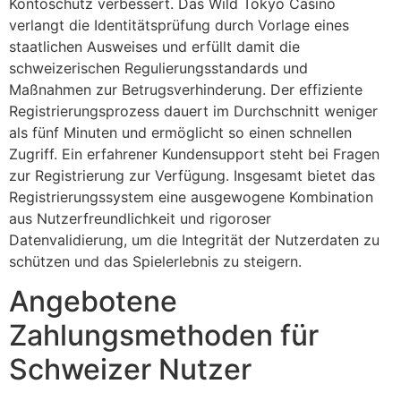
Kontoschutz verbessert. Das Wild Tokyo Casino
verlangt die Identitätsprüfung durch Vorlage eines
staatlichen Ausweises und erfüllt damit die
schweizerischen Regulierungsstandards und
Maßnahmen zur Betrugsverhinderung. Der effiziente
Registrierungsprozess dauert im Durchschnitt weniger
als fünf Minuten und ermöglicht so einen schnellen
Zugriff. Ein erfahrener Kundensupport steht bei Fragen
zur Registrierung zur Verfügung. Insgesamt bietet das
Registrierungssystem eine ausgewogene Kombination
aus Nutzerfreundlichkeit und rigoroser
Datenvalidierung, um die Integrität der Nutzerdaten zu
schützen und das Spielerlebnis zu steigern.
Angebotene
Zahlungsmethoden für
Schweizer Nutzer