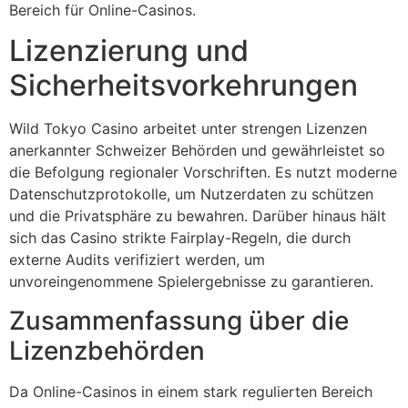
Bereich für Online-Casinos.
Lizenzierung und
Sicherheitsvorkehrungen
Wild Tokyo Casino arbeitet unter strengen Lizenzen
anerkannter Schweizer Behörden und gewährleistet so
die Befolgung regionaler Vorschriften. Es nutzt moderne
Datenschutzprotokolle, um Nutzerdaten zu schützen
und die Privatsphäre zu bewahren. Darüber hinaus hält
sich das Casino strikte Fairplay-Regeln, die durch
externe Audits verifiziert werden, um
unvoreingenommene Spielergebnisse zu garantieren.
Zusammenfassung über die
Lizenzbehörden
Da Online-Casinos in einem stark regulierten Bereich