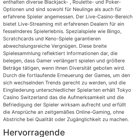
enthalten diverse Blackjack- , Roulette- und Poker-
Optionen und sind sowohl für Neulinge als auch für
erfahrene Spieler angemessen. Der Live-Casino-Bereich
bietet Live-Streaming mit erfahrenen Dealern für ein
fesselnderes Spielerlebnis. Spezialspiele wie Bingo,
Scratchcards und Keno-Spiele garantieren
abwechslungsreiche Vergnügen. Diese breite
Spielesammlung reflektiert Informationen dar, die
belegen, dass Gamer verlängert spielen und größere
Beträge tätigen, wenn ihnen Diversität geboten wird.
Durch die fortlaufende Erneuerung der Games, um den
sich wechselnden Trends gerecht zu werden, und die
Eingliederung unterschiedlicher Spielarten erhält Tokyo
Casino Switzerland das die Aufmerksamkeit und die
Befriedigung der Spieler wirksam aufrecht und erfüllt
die Ansprüche an zeitgemäßes Online-Gaming, ohne
Abstriche bei Qualität oder Zugänglichkeit zu machen.
Hervorragende